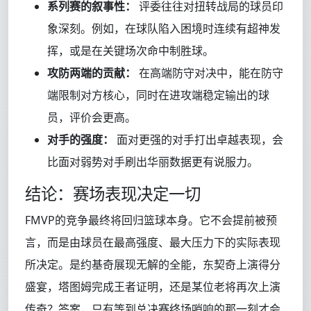
系列赛的叙事性：
评委往往对扭转战局的球员印
象深刻。例如，在球队陷入困境时连续有超神发
挥，或是在关键场次命中制胜球。
攻防两端的贡献：
在高端防守对决中，能在防守
端限制对方核心，同时在进攻端稳定输出的球
员，评价会更高。
对手的强度：
面对更强的对手打出卓越表现，会
比面对弱势对手刷出华丽数据更有说服力。
结论：赛场表现决定一切
FMVP的竞争最终将回归篮球本身。它不会提前被预
言，而是由球员在最高强度、最大压力下的实际表现
所决定。是约基奇展现无解的全能，东契奇上演得分
盛宴，塔图姆完成王者证明，还是某位老将再次上演
传奇？答案，只有等到总决赛终场哨响的那一刻才会