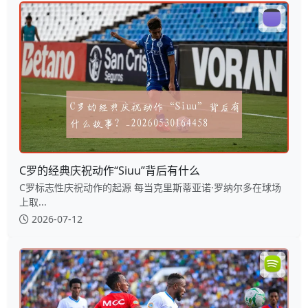
C罗的经典庆祝动作“Siuu”背后有什么
C罗标志性庆祝动作的起源 每当克里斯蒂亚诺·罗纳尔多在球场
上取...
2026-07-12