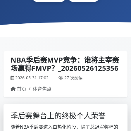
NBA季后赛MVP竞争：谁将主宰赛
场赢得FMVP？_20260526125356
2026-05-31 17:02
27 次阅读
首页
/
体育焦点
季后赛舞台上的终极个人荣誉
随着NBA季后赛进入白热化阶段，除了总冠军奖杯的