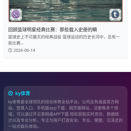
回顾篮球明星经典比赛：那些载入史册的瞬
篮球史上不可磨灭的经典战役 篮球运动的历史长河中，总有一
些比赛...
2026-06-14
ky体育
ky体育是全球领先的综合体育全站平台，公司业务涵盖官方网
站、登录入口、手机版app下载、网页版网址、注册等多个领
域，可以通过开云官网或APP下载 轻松获取实时资讯、数据统
计以及专业分析，专注为用户打造安全、专业、便捷、沉浸式的
一站式娱乐体验。