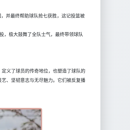
拉回，并最终帮助球队抢七获胜，这记投篮被
跳投，极大鼓舞了全队士气，最终带领球队
，定义了球员的传奇地位，也塑造了球队的
技艺、坚韧意志与无尽魅力。它们被反复播