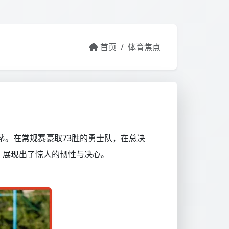
首页
/
体育焦点
茅。在常规赛豪取73胜的勇士队，在总决
，展现出了惊人的韧性与决心。