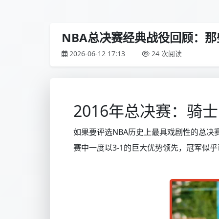
NBA总决赛经典战役回顾：那些载
2026-06-12 17:13
24 次阅读
2016年总决赛：骑
如果要评选NBA历史上最具戏剧性的总决
赛中一度以3-1的巨大优势领先，冠军似