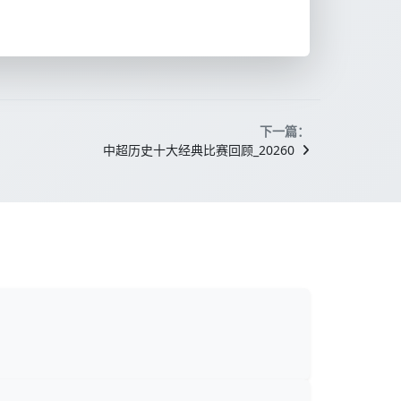
下一篇：
中超历史十大经典比赛回顾_20260