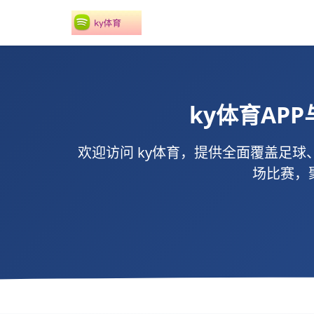
ky体育
AP
欢迎访问
ky体育
，提供全面覆盖足球
场比赛，