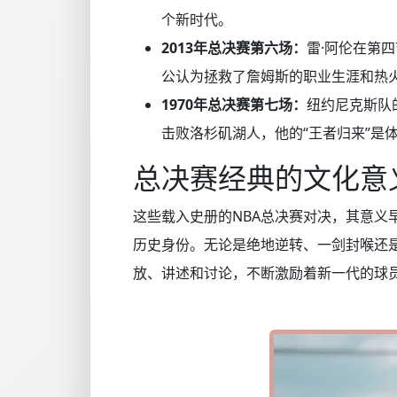
个新时代。
2013年总决赛第六场：
雷·阿伦在第
公认为拯救了詹姆斯的职业生涯和热
1970年总决赛第七场：
纽约尼克斯队
击败洛杉矶湖人，他的“王者归来”是
总决赛经典的文化意
这些载入史册的NBA总决赛对决，其意
历史身份。无论是绝地逆转、一剑封喉还
放、讲述和讨论，不断激励着新一代的球