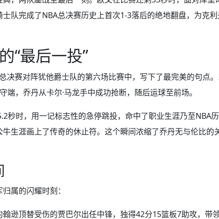
士队完成了NBA总决赛历史上首次1-3落后的绝地翻盘，为克利
的“最后一投”
8年总决赛对阵犹他爵士队的第六场比赛中，写下了最完美的句点。
守端，乔丹从卡尔·马龙手中成功抢断，随后运球至前场。
5.2秒时，用一记标志性的急停跳投，命中了职业生涯乃至NBA
公牛生涯画上了传奇的休止符。这个瞬间浓缩了乔丹无与伦比的
间
军归属的闪耀时刻：
”约翰逊顶替受伤的贾巴尔出任中锋，独得42分15篮板7助攻，带