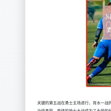
关键的第五战在勇士主场进行，背水一战的
治级表现。最终的抢七大战成为了永恒的