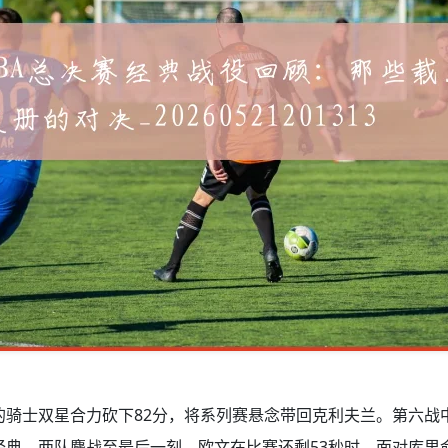
骑士双星合力砍下82分，将系列赛悬念带回克利夫兰。第六战中
经典，两队鏖战至最后一刻。欧文在比赛还剩53秒时，面对库里