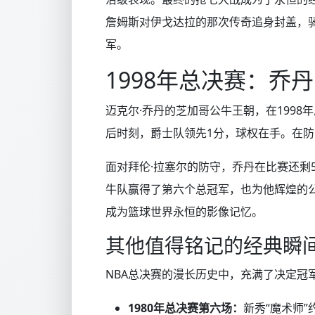
詹姆斯对伊戈达拉的那次传奇追身封盖，骑
军。
1998年总决赛：乔丹
迈克尔·乔丹的芝加哥公牛王朝，在199
后时刻，爵士队领先1分，球权在手。在防
面对拜伦·拉塞尔的防守，乔丹在比赛还剩
牛队赢得了第六个总冠军，也为他辉煌的
成为篮球世界永恒的影像记忆。
其他值得铭记的经典瞬
NBA总决赛的漫长历史中，充满了决定冠
1980年总决赛第六场：
新秀“魔术师