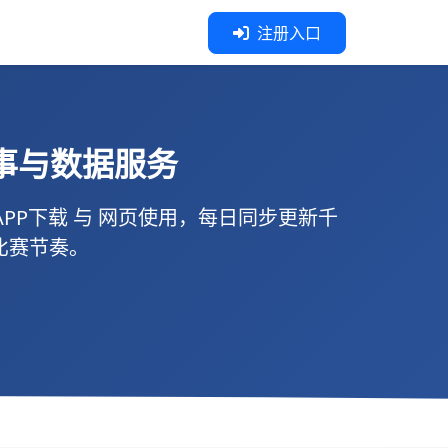
注册入口
事与数据服务
APP下载
与
网页使用
，每日同步更新千
比赛节奏。