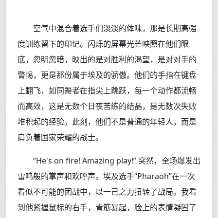
空气中混合着选手们淡淡的体味，那是长期高强
度训练留下的印记。闪烁的屏幕光芒映照在他们眼
底，忽明忽暗，映出的是对胜利的渴望，是对对手的
警惕，更是那份属于埃及的骄傲。他们的手指在键盘
上翻飞，如同舞者在指尖上跳跃，每一个动作都流畅
而高效，这是无数个日夜苦练的结晶，是无数次失败
堆积起的经验。此刻，他们不是普通的年轻人，而是
肩负着国家荣耀的战士。
“He's on fire! Amazing play!” 突然，全场爆发出
雷鸣般的掌声和欢呼声。埃及选手“Pharaoh”在一次
看似不可能的团战中，以一己之力扭转了战局。我看
到他紧握鼠标的右手，青筋暴起，脸上的表情凝固了